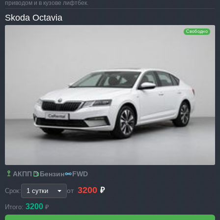
приводом и в кузове лифтбек.
Skoda Octavia
Свободно
АКПП
Бензин
FWD
3200
₽
от
Срок:
3200
Итого:
₽