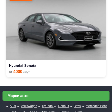
Hyundai Sonata
4000
от
₽/сут
Марки авто
→
→
→
→
→
→
Audi
Volkswagen
Hyundai
Renault
BMW
Mercedes-Benz
→
→
→
→
→
→