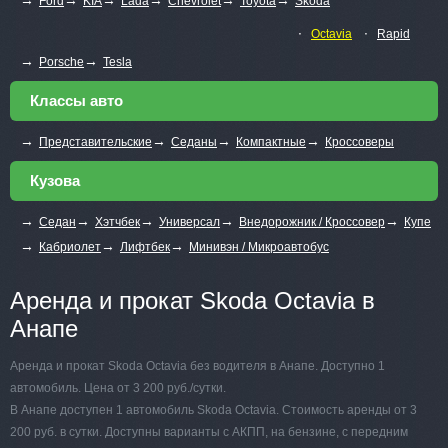
Ford
KIA
Lada
Chevrolet
Toyota
Skoda
∙
∙
Octavia
Rapid
→
→
Porsche
Tesla
Классы авто
→
→
→
→
Представительские
Седаны
Компактные
Кроссоверы
Кузова
→
→
→
→
→
Седан
Хэтчбек
Универсал
Внедорожник / Кроссовер
Купе
→
→
→
Кабриолет
Лифтбек
Минивэн / Микроавтобус
Аренда и прокат Skoda Octavia в
Анапе
Аренда и прокат Skoda Octavia без водителя в Анапе. Доступно 1
автомобиль. Цена от 3 200 руб./сутки.
В Анапе доступен 1 автомобиль Skoda Octavia. Стоимость аренды от 3
200 руб. в сутки. Доступны варианты с АКПП, на бензине, с передним