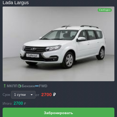
Lada Largus
Свободно
МКПП
Бензин
FWD
2700
₽
от
Срок:
2700
Итого:
₽