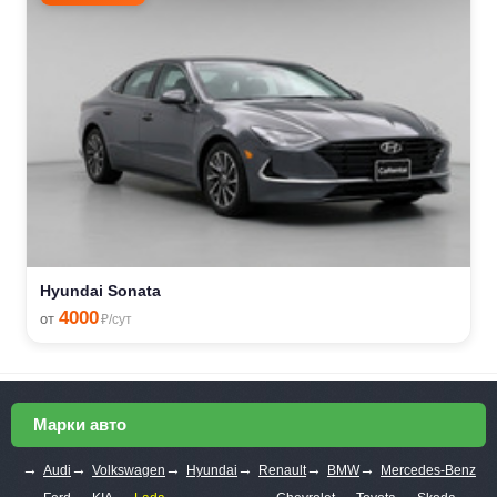
Hyundai Sonata
4000
от
₽/сут
Марки авто
→
→
→
→
→
→
Audi
Volkswagen
Hyundai
Renault
BMW
Mercedes-Benz
→
→
→
→
→
→