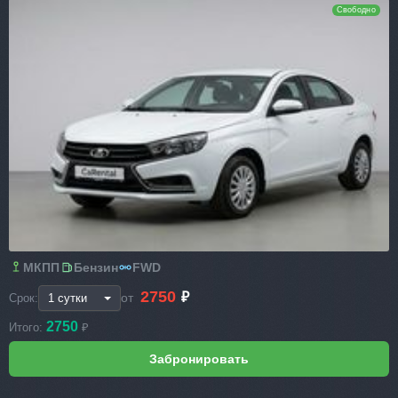
Свободно
МКПП
Бензин
FWD
2750
₽
от
Срок:
2750
Итого:
₽