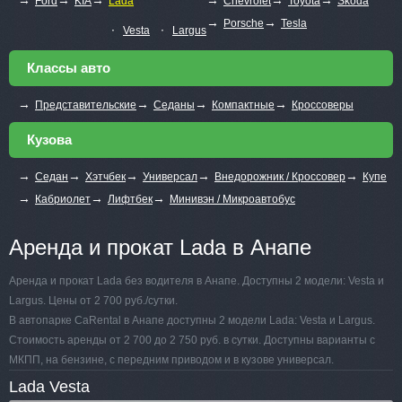
Ford
KIA
Lada
Chevrolet
Toyota
Skoda
→
→
Porsche
Tesla
∙
∙
Vesta
Largus
Классы авто
→
→
→
→
Представительские
Седаны
Компактные
Кроссоверы
Кузова
→
→
→
→
→
Седан
Хэтчбек
Универсал
Внедорожник / Кроссовер
Купе
→
→
→
Кабриолет
Лифтбек
Минивэн / Микроавтобус
Аренда и прокат Lada в Анапе
Аренда и прокат Lada без водителя в Анапе. Доступны 2 модели: Vesta и
Largus. Цены от 2 700 руб./сутки.
В автопарке CaRental в Анапе доступны 2 модели Lada: Vesta и Largus.
Стоимость аренды от 2 700 до 2 750 руб. в сутки. Доступны варианты с
МКПП, на бензине, с передним приводом и в кузове универсал.
Lada Vesta