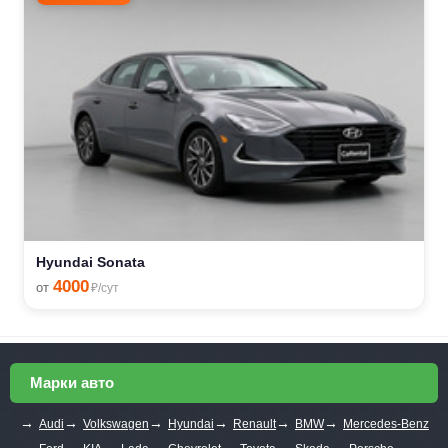
Hyundai Sonata
4000
от
₽/сут
Марки авто
→
→
→
→
→
→
Audi
Volkswagen
Hyundai
Renault
BMW
Mercedes-Benz
→
→
→
→
→
→
→