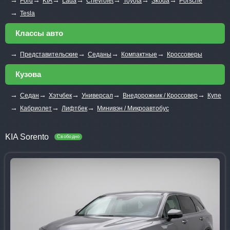
Ford
KIA
Lada
Chevrolet
Toyota
Skoda
Porsche
→
Tesla
Классы авто
→
→
→
→
Представительские
Седаны
Компактные
Кроссоверы
Кузова
→
→
→
→
→
Седан
Хэтчбек
Универсал
Внедорожник / Кроссовер
Купе
→
→
→
Кабриолет
Лифтбек
Минивэн / Микроавтобус
KIA Sorento
Свободно