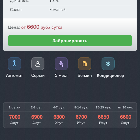
Двигатель:
1.8 л.
Салон:
Кожаный
6600
Цена:
от
руб./ сутки
Забронировать
Автомат
Серый
5 мест
Бензин
Кондиционер
1 сутки
2-3 сут.
4-7 сут.
8-14 сут.
15-29 сут.
от 30 сут.
7000
6900
6800
6700
6650
6600
₽/сут.
₽/сут.
₽/сут.
₽/сут.
₽/сут.
₽/сут.