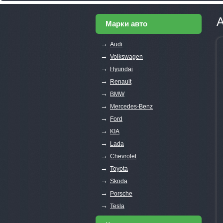
A
Марки авто
→
Audi
→
Volkswagen
→
Hyundai
→
Renault
→
BMW
→
Mercedes-Benz
→
Ford
→
KIA
→
Lada
→
Chevrolet
→
Toyota
→
Skoda
→
Porsche
→
Tesla