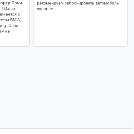
порту Сочи
рекомендуем забронировать автомобиль
3 ! Ваше
заранее.
чинается с
олеты BMW,
ang. Сочи
ами и