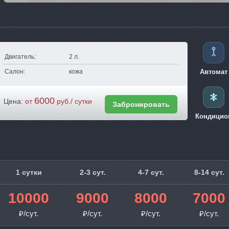
Двигатель:
2 л.
Салон:
кожа
Автомат
6000
Цена:
от
руб./ сутки
Забронировать
Кондицио
1 сутки
2-3 сут.
4-7 сут.
8-14 сут.
10000
9000
8000
7000
₽/сут.
₽/сут.
₽/сут.
₽/сут.