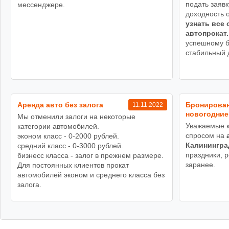
подать заявк
мессенджере.
доходность 
узнать все 
автопрокат.
успешному б
стабильный 
Аренда авто без залога
Бронирован
11.11.2022
новогодние
Мы отменили залоги на некоторые
Уважаемые к
категории автомобилей.
спросом на
эконом класс - 0-2000 рублей.
Калинингра
средний класс - 0-3000 рублей.
праздники, 
бизнесс класса - залог в прежнем размере.
заранее.
Для постоянных клиентов прокат
автомобилей эконом и среднего класса без
залога.