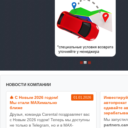
НОВОСТИ КОМПАНИИ
🎄 С Новым 2026 годом!
Инвестируй
01.01.2026
Мы стали MAXимально
автопрокат 
ближе
сдавайте ав
зарабатыва
Друзья, команда Carental поздравляет вас
Мы запустил
с Новым 2026 годом! Теперь мы доступны
partners.car
не только в Telegram, но и в MAX-