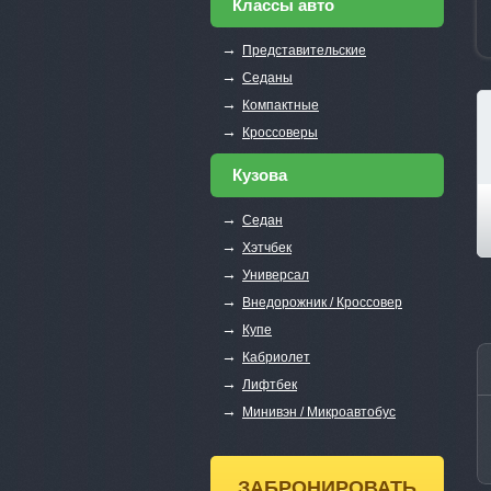
Классы авто
→
Представительские
→
Седаны
→
Компактные
→
Кроссоверы
Кузова
→
Седан
→
Хэтчбек
→
Универсал
→
Внедорожник / Кроссовер
→
Купе
→
Кабриолет
→
Лифтбек
→
Минивэн / Микроавтобус
ЗАБРОНИРОВАТЬ