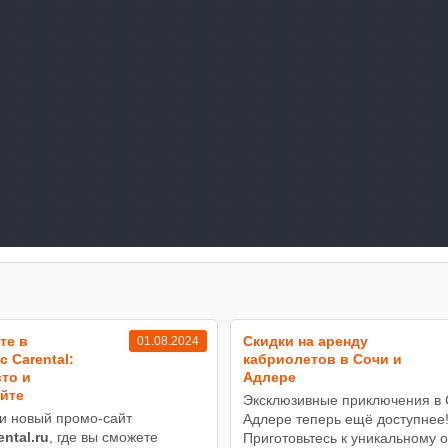
те в
Cкидки на аренду
01.08.2024
с Carental:
кабриолетов в Сочи и
то и
Адлере
йте
Эксклюзивные приключения в 
и новый промо-сайт
Адлере теперь ещё доступнее
ental.ru
, где вы сможете
Приготовьтесь к уникальному о