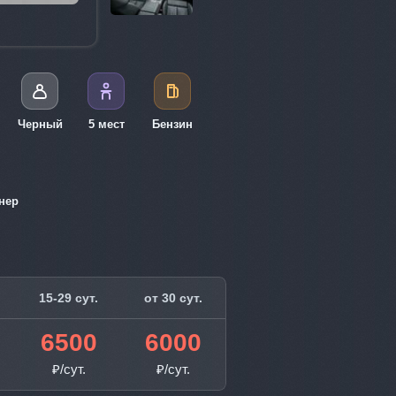
Черный
5 мест
Бензин
нер
15-29 сут.
от 30 сут.
6500
6000
₽/сут.
₽/сут.