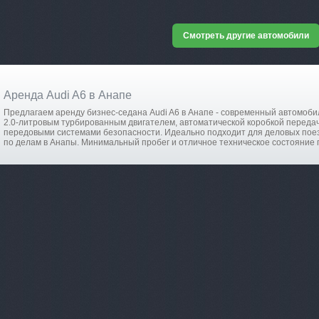
Смотреть другие автомобили
Аренда Audi A6 в Анапе
Предлагаем аренду бизнес-седана Audi A6 в Анапе - современный автомоб
2.0-литровым турбированным двигателем, автоматической коробкой переда
передовыми системами безопасности. Идеально подходит для деловых поез
по делам в Анапы. Минимальный пробег и отличное техническое состояние 