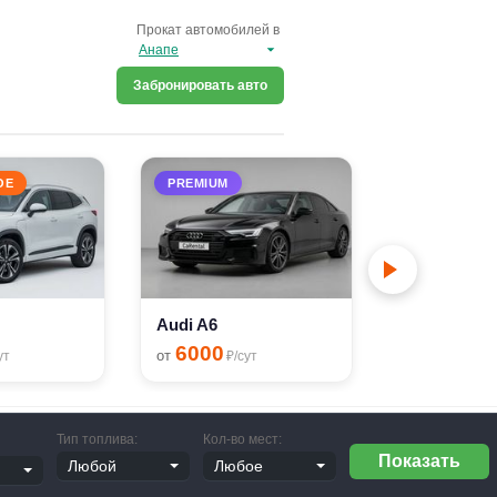
Прокат автомобилей в
Забронировать авто
ОЕ
PREMIUM
Hyundai Ela
3200
от
₽/с
Audi A6
6000
от
ут
₽/сут
Тип топлива:
Кол-во мест: