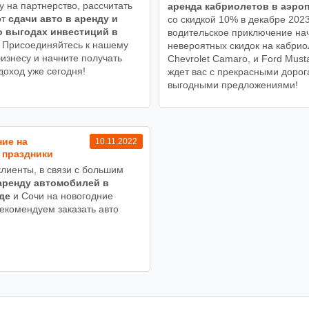
у на партнерство, рассчитать
аренда кабриолетов в аэро
от
сдачи авто в аренду и
со скидкой 10% в декабре 202
о выгодах инвестиций в
водительское приключение на
Присоединяйтесь к нашему
невероятных скидок на кабри
изнесу и начните получать
Chevrolet Camaro, и Ford Must
доход уже сегодня!
ждет вас с прекрасными дорог
выгодными предложениями!
ие на
10.11.2022
 праздники
лиенты, в связи с большим
аренду автомобилей в
де
и Сочи на новогодние
рекомендуем заказать авто