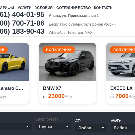
ТАРИФЫ
УСЛУГИ
УСЛОВИЯ
СОТРУДНИЧЕСТВО
КОНТАКТЫ
961) 404-01-95
Анапа, ул. Привокзальная 1
00) 700-71-86
Бесплатно с любых телефонов России
906) 183-90-43
WhatsApp, Telegram, MAX
ОЕ
ПОПУЛЯРНОЕ
ПОПУЛЯРН
Chevrolet Camaro Cabriolet
BMW X7
EXEED LX
23000
7000
от
от
/сут
₽/сут
₽/с
Срок проката:
АТ:
AWD: