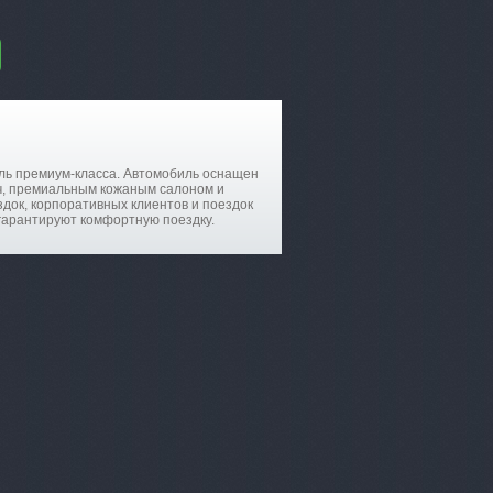
иль премиум-класса. Автомобиль оснащен
ч, премиальным кожаным салоном и
док, корпоративных клиентов и поездок
гарантируют комфортную поездку.