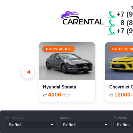
+7 (
8 (8
+7 (
ПОПУЛЯРНОЕ
ПОПУЛЯРН
o
сут
Hyundai Sonata
4000
12000
от
от
₽/сут
₽
Тип кузова:
Бренд:
Модель: