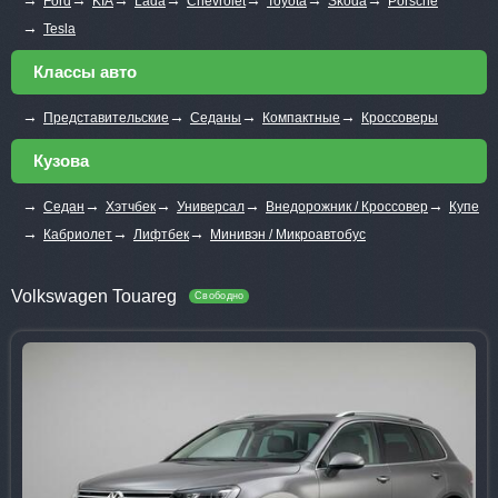
Ford
KIA
Lada
Chevrolet
Toyota
Skoda
Porsche
→
Tesla
Классы авто
→
→
→
→
Представительские
Седаны
Компактные
Кроссоверы
Кузова
→
→
→
→
→
Седан
Хэтчбек
Универсал
Внедорожник / Кроссовер
Купе
→
→
→
Кабриолет
Лифтбек
Минивэн / Микроавтобус
Volkswagen Touareg
Свободно