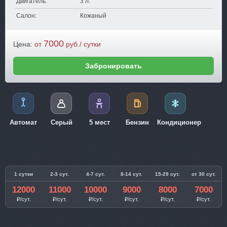
Двигатель:
3 л.
Салон:
Кожаный
7000
Цена:
от
руб./ сутки
Забронировать
Автомат
Серый
5 мест
Бензин
Кондиционер
1 сутки
2-3 сут.
4-7 сут.
8-14 сут.
15-29 сут.
от 30 сут.
12000
11000
10000
9000
8000
7000
₽/сут.
₽/сут.
₽/сут.
₽/сут.
₽/сут.
₽/сут.