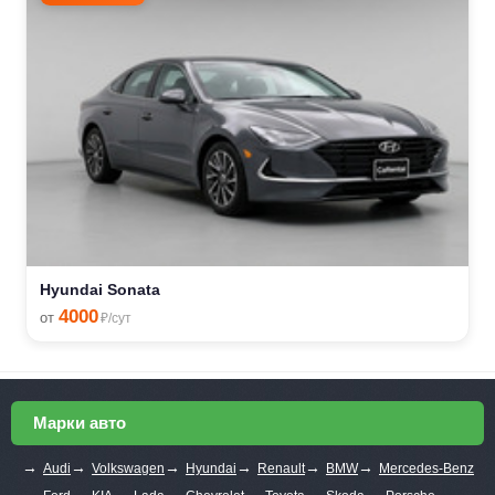
Hyundai Sonata
4000
от
₽/сут
Марки авто
→
→
→
→
→
→
Audi
Volkswagen
Hyundai
Renault
BMW
Mercedes-Benz
→
→
→
→
→
→
→