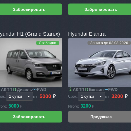
yundai H1 (Grand Starex)
Hyundai Elantra
Свободно
Занято до 08.08.2026
АКПП
Дизель
FWD
АКПП
Бензин
FWD
5000
3200
₽
₽
от
от
рок:
Срок:
5000
3200
того:
₽
Итого:
₽