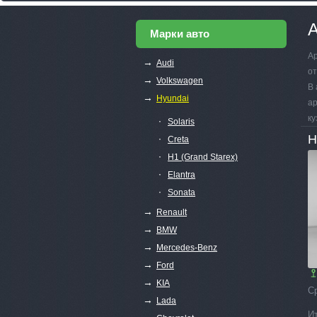
А
Марки авто
Ар
→
Audi
от
→
Volkswagen
В 
→
Hyundai
ар
ку
∙
Solaris
H
∙
Creta
∙
H1 (Grand Starex)
∙
Elantra
∙
Sonata
→
Renault
→
BMW
→
Mercedes-Benz
→
Ford
→
KIA
С
→
Lada
И