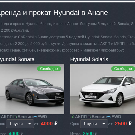
ренда и прокат Hyundai в Анапе
енда и прокат Hyundai без водителя в Анапе. Доступны 5 моделей: Sonata, Solar
 2 200 руб./сутки.
автопарке CaRental в Анапе доступно 5 моделей Hyundai: Sonata, Solaris, Creta
енды от 2 200 до 5 000 руб. в сутки. Доступны варианты с АКПП и МКПП, на б
зовах седан, хэтчбек, внедорожник / кроссовер и минивэн / микроавтобус.
yundai Sonata
Hyundai Solaris
Свободно
Свободно
АКПП
Бензин
FWD
АКПП
Бензин
FWD
4000
2500
₽
₽
от
от
рок:
Срок:
4000
2500
того:
₽
Итого:
₽