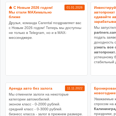
🎄 С Новым 2026 годом!
Инвестируй
01.01.2026
Мы стали MAXимально
автопрокат 
ближе
сдавайте ав
зарабатыва
Друзья, команда Carental поздравляет вас
Мы запустил
с Новым 2026 годом! Теперь мы доступны
partners.car
не только в Telegram, но и в MAX-
подать заявк
мессенджере.
доходность 
узнать все 
автопрокат.
успешному б
стабильный 
Аренда авто без залога
Бронирован
11.11.2022
новогодние
Мы отменили залоги на некоторые
Уважаемые к
категории автомобилей.
спросом на
эконом класс - 0-2000 рублей.
Калинингра
средний класс - 0-3000 рублей.
праздники, 
бизнесс класса - залог в прежнем размере.