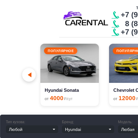
+7 (
8 (8
+7 (
ПОПУЛЯРНОЕ
ПОПУЛЯРН
o
сут
Hyundai Sonata
4000
12000
от
от
₽/сут
₽
Тип кузова:
Бренд:
Модель: