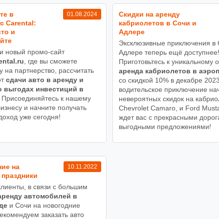
те в
Cкидки на аренду
01.08.2024
с Carental:
кабриолетов в Сочи и
то и
Адлере
йте
Эксклюзивные приключения в 
и новый промо-сайт
Адлере теперь ещё доступнее
ental.ru
, где вы сможете
Приготовьтесь к уникальному о
у на партнерство, рассчитать
аренда кабриолетов в аэро
от
сдачи авто в аренду и
со скидкой 10% в декабре 202
о выгодах инвестиций в
водительское приключение на
Присоединяйтесь к нашему
невероятных скидок на кабри
изнесу и начните получать
Chevrolet Camaro, и Ford Must
доход уже сегодня!
ждет вас с прекрасными дорог
выгодными предложениями!
ие на
10.11.2022
 праздники
лиенты, в связи с большим
аренду автомобилей в
де
и Сочи на новогодние
рекомендуем заказать авто