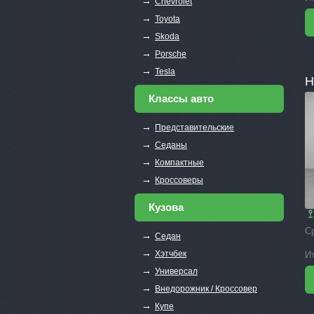
→
Chevrolet
→
Toyota
→
Skoda
→
Porsche
→
Tesla
H
Классы авто
→
Представительские
→
Седаны
→
Компактные
→
Кроссоверы
Кузова
С
→
Седан
→
Хэтчбек
И
→
Универсал
→
Внедорожник / Кроссовер
→
Купе