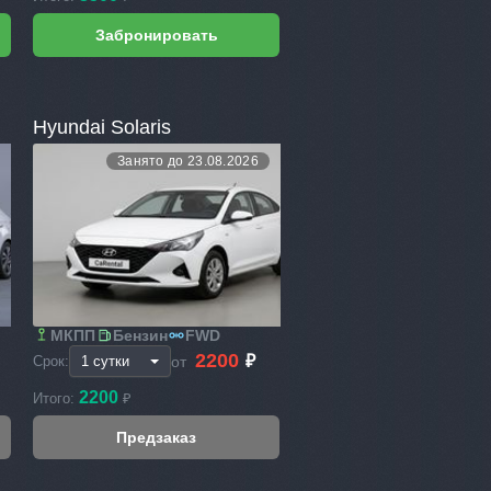
Hyundai Solaris
Занято до 23.08.2026
МКПП
Бензин
FWD
2200
₽
от
Срок:
2200
Итого:
₽