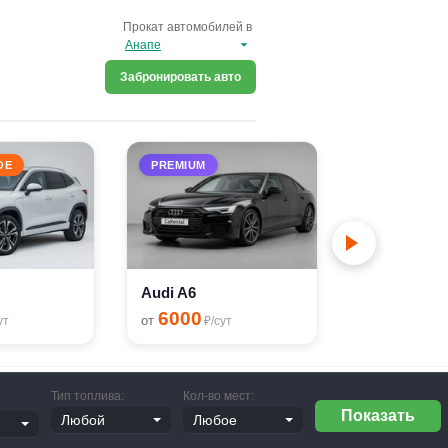
Прокат автомобилей в
Забронировать авто
ОЕ
PREMIUM
Hyundai Ela
3200
от
₽/с
Audi A6
6000
от
ут
₽/сут
Тип топлива:
Кол-во мест: