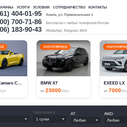
ТАРИФЫ
УСЛУГИ
УСЛОВИЯ
СОТРУДНИЧЕСТВО
КОНТАКТЫ
961) 404-01-95
Анапа, ул. Привокзальная 1
00) 700-71-86
Бесплатно с любых телефонов России
906) 183-90-43
WhatsApp, Telegram, MAX
ОЕ
ПОПУЛЯРНОЕ
ПОПУЛЯРН
Chevrolet Camaro Cabriolet
BMW X7
EXEED LX
23000
7000
от
от
/сут
₽/сут
₽/с
Срок проката:
АТ:
AWD: