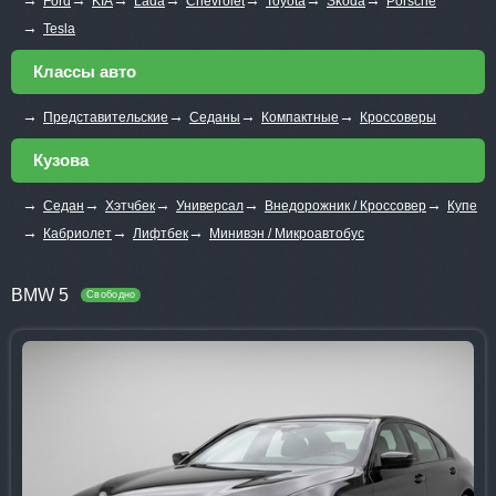
Ford
KIA
Lada
Chevrolet
Toyota
Skoda
Porsche
→
Tesla
Классы авто
→
→
→
→
Представительские
Седаны
Компактные
Кроссоверы
Кузова
→
→
→
→
→
Седан
Хэтчбек
Универсал
Внедорожник / Кроссовер
Купе
→
→
→
Кабриолет
Лифтбек
Минивэн / Микроавтобус
BMW 5
Свободно