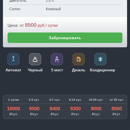
Двигатель:
2.0 л.
Салон:
Кожаный
8500
Цена:
от
руб./ сутки
Забронировать
Автомат
Черный
5 мест
Дизель
Кондиционер
1 сутки
2-3 сут.
4-7 сут.
8-14 сут.
15-29 сут.
от 30 сут.
10000
9500
9400
9300
9000
8500
₽/сут.
₽/сут.
₽/сут.
₽/сут.
₽/сут.
₽/сут.