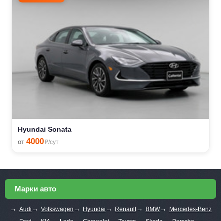
Hyundai Sonata
4000
от
₽/сут
Марки авто
→
→
→
→
→
→
Audi
Volkswagen
Hyundai
Renault
BMW
Mercedes-Benz
→
→
→
→
→
→
→